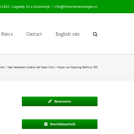
2402 | Lagedijk 26 a Schalkwijk
|
info@helenahoevelogies.nl
Foto’s
Contact
English site
ome
Veel bezoekers tijdens het Open Huis
Kopie van Opening Bakhuis 203
Reserveren
Beschikbaarheid