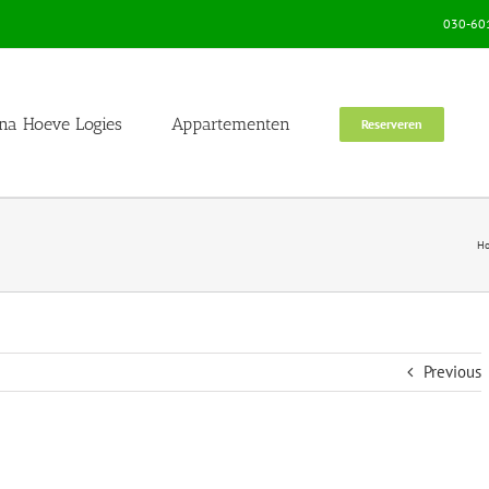
030-601
na Hoeve Logies
Appartementen
Reserveren
H
Previous