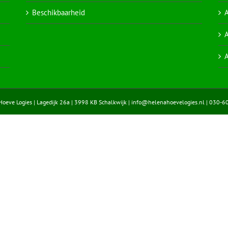
Beschikbaarheid
A
A
A
eve Logies | Lagedijk 26a | 3998 KB Schalkwijk |
info@helenahoevelogies.nl
| 030-6