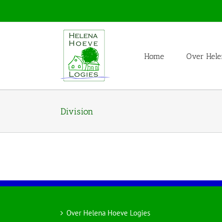
Skip
to
content
Home
Over Hele
Division
Over Helena Hoeve Logies