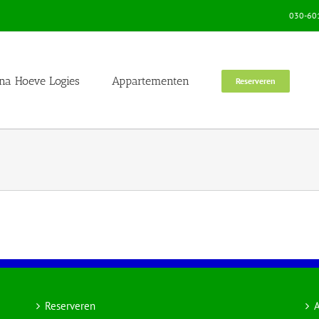
030-601
na Hoeve Logies
Appartementen
Reserveren
Reserveren