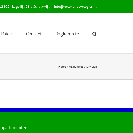
2402 | Lagedijk 26 a Schalkwijk
|
info@helenahoevelogies.nl
Foto’s
Contact
English site
Home
Apartments
Division
Appartementen