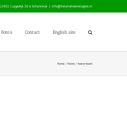
2402 | Lagedijk 26 a Schalkwijk
|
info@helenahoevelogies.nl
Foto’s
Contact
English site
Home
Home
hoeve-boom