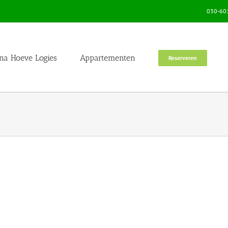
030-601
na Hoeve Logies
Appartementen
Reserveren