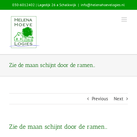
Skip
030-6012402 | Lagedijk 26 a Schalkwijk
|
info@helenahoevelogies.nl
to
content
Zie de maan schijnt door de ramen…
Previous
Next
Zie de maan schijnt door de ramen…